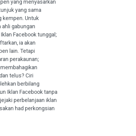
mpen yang menyasarkan
tunjuk yang sama
g kempen. Untuk
n ahli gabungan
klan Facebook tunggal;
ftarkan, ia akan
en lain. Tetapi
aran perakaunan;
n membahagikan
an telus? Ciri
ehkan berbilang
n Iklan Facebook tanpa
ejaki perbelanjaan iklan
sakan had perkongsian