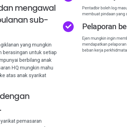
dan mengawal
Pentadbir boleh log ma
membuat pindaan yang d
bulanan sub-
Pelaporan b
Ejen mungkin ingin mem
ngiklanan yang mungkin
mendapatkan pelaporan
beban kerja perkhidmata
 berasingan untuk setiap
mpunyai berbilang anak
saran HQ mungkin mahu
e atas anak syarikat
 dengan
.
syarikat pemasaran