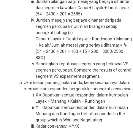
Jumlah bilangan bagi mesej yang berjaya dihantar
dari segmen kawalan: Capai + Layak + Tidak Layak
(54 + 2430 + 201 = 2685)
Jumlah mesej yang berjaya dihantar daripada
segmen percubaan: Jumlah bilangan setiap
peringkat bahagi (ii).
Capai + Layak + Tidak Layak + Rundingan + Menang
+ Kalah/Jumlah mesej yang berjaya dihantar = %
(54 + 2430 + 201 + 103 + 15 + 200 = 3003/2500 =
83%)
Bandingkan keputusan segmen yang terkawal VS
segmen percubaan. Compare the results of control
segment VS experiment segment.
Ukur kesan padang jualan anda, keberkesanannya dalam
memastikan responden bergerak ke peringkat
conversion
.
X = Dapatkan semua responden dalam kumpulan
Layak + Menang + Kalah + Rundingan
Y = Dapatkan semua responden dalam kumpulan
Menang dan Rundingan Get all responded in the
group which is Won and Negotiating
Kadar
conversion
= Y/X