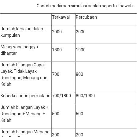
Contoh perkiraan simulasi adalah seperti dibawah:
Terkawal
Percubaan
Jumlah kenalan dalam
2000
2000
kumpulan
Mesej yang berjaya
1800
1900
dihantar
Jumlah bilangan Capai,
Layak, Tidak Layak,
700
800
Rundingan, Menang dan
Kalah
Keberkesanan permulaan
700/1800
800/1900
Jumlah bilangan Layak +
Rundingan + Menang +
500
600
Kalah
Jumlah bilangan Menang
300
200